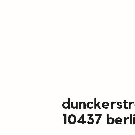
dunckerst
10437 berl