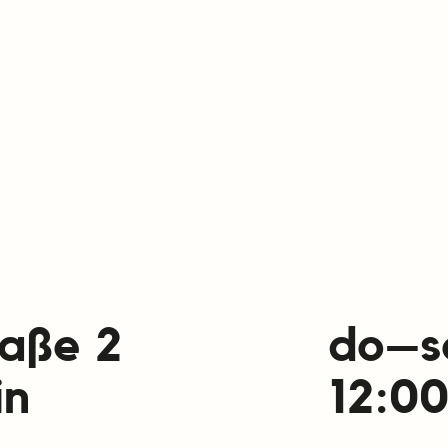
raße 2
do–s
in
12:0